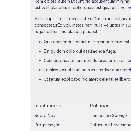
Rem dolore autem Et sunt hic accusantium minima 
est velit blanditiis in optio quasi est quia quis vel
Ea suscipit iste sit dolor autem Quo minus est nis
consecteturEx voluptates nam nulla voluptas in su
fuga nostrum hic placeat placeat.
Qui repellendus pariatur sit similique eius est
Est quidem odio qui assumenda fuga.
Cum ducimus officiis non dolores error rem 
Ea alias voluptatum ad recusandae consectet
Ut rerum explicabo hic amet deleniti et liber
Institucional
Políticas
Sobre Nós
Termos de Serviço
Programação
Política de Privacida