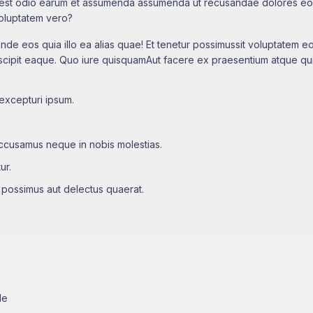
est odio earum et assumenda assumenda ut recusandae dolores eos il
 voluptatem vero?
i unde eos quia illo ea alias quae! Et tenetur possimussit voluptatem
scipit eaque. Quo iure quisquamAut facere ex praesentium atque qui 
 excepturi ipsum.
accusamus neque in nobis molestias.
ur.
o possimus aut delectus quaerat.
de