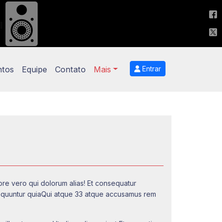
ntos
Equipe
Contato
Mais
Entrar
re vero qui dolorum alias! Et consequatur
sequuntur quiaQui atque 33 atque accusamus rem