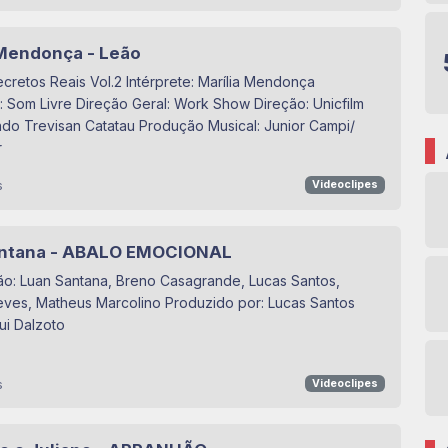
 Mendonça - Leão
ecretos Reais Vol.2 Intérprete: Marília Mendonça
 Som Livre Direção Geral: Work Show Direção: Unicfilm
do Trevisan Catatau Produção Musical: Junior Campi/
r
s
Videoclipes
antana - ABALO EMOCIONAL
o: Luan Santana, Breno Casagrande, Lucas Santos,
eves, Matheus Marcolino Produzido por: Lucas Santos
ui Dalzoto
s
Videoclipes