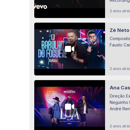
Recordings
2 anos atrá
Zé Neto 
Compositor
Fausto Ca
2 anos atrá
Ana Cast
Direção Ex
Neguinho P
André Rena
2 anos atrá