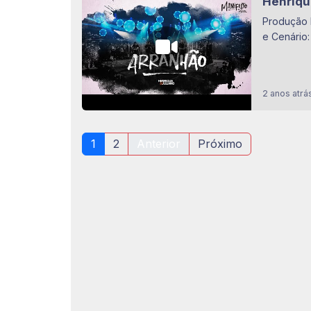
Henriqu
Produção 
e Cenário:
2 anos atrá
1
2
Anterior
Próximo