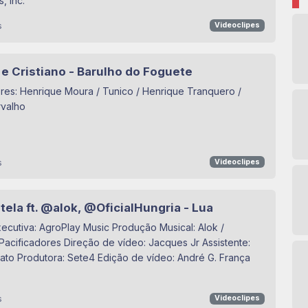
, Inc.
s
Videoclipes
e Cristiano - Barulho do Foguete
es: Henrique Moura / Tunico / Henrique Tranquero /
rvalho
s
Videoclipes
ela ft. ‪@alok‬, ‪@OficialHungria‬ - Lua
ecutiva: AgroPlay Music Produção Musical: Alok /
acificadores Direção de vídeo: Jacques Jr Assistente:
to Produtora: Sete4 Edição de vídeo: André G. França
s
Videoclipes