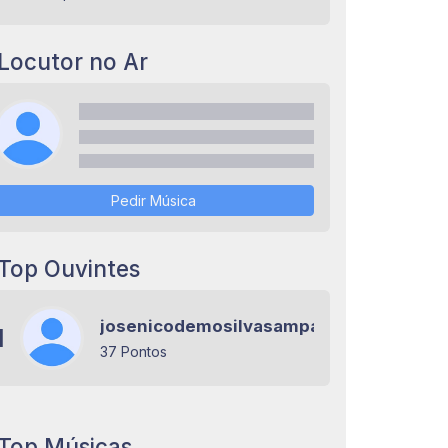
Locutor no Ar
Pedir Música
Top Ouvintes
josenicodemosilvasampaio
1
37 Pontos
Top Músicas