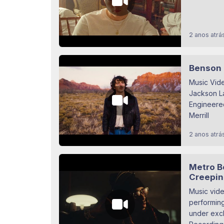
2 anos atrá
Benson 
Music Vide
Jackson La
Engineere
Merrill
2 anos atrá
Metro B
Creepin
Music vid
performing
under excl