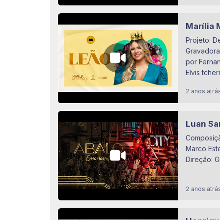
Marília
Projeto: D
Gravadora:
por Fernan
Elvis tcher
2 anos atrá
Luan S
Composiçã
Marco Est
Direção: G
2 anos atrá