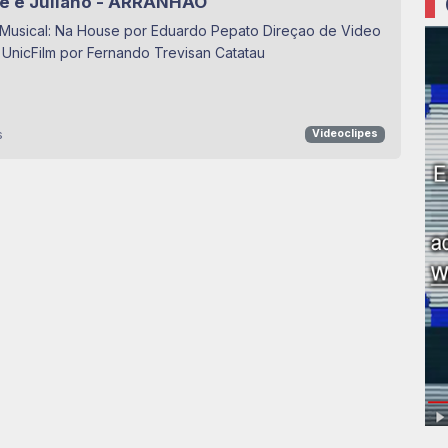
e e Juliano - ARRANHÃO
Musical: Na House por Eduardo Pepato Direçao de Video
 UnicFilm por Fernando Trevisan Catatau
s
Videoclipes