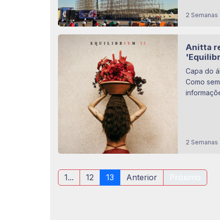
2 Semanas 
Anitta 
'Equilib
Capa do ál
Como sempr
informaçõe
2 Semanas 
1...
12
13
Anterior
Próximo