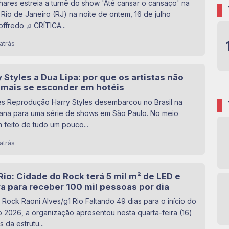
nhares estreia a turnê do show 'Até cansar o cansaço' na
Rio de Janeiro (RJ) na noite de ontem, 16 de julho
ffredo ♫ CRÍTICA...
atrás
 Styles a Dua Lipa: por que os artistas não
mais se esconder em hotéis
es Reprodução Harry Styles desembarcou no Brasil na
mana para uma série de shows em São Paulo. No meio
 feito de tudo um pouco...
atrás
Rio: Cidade do Rock terá 5 mil m² de LED e
a para receber 100 mil pessoas por dia
Rock Raoni Alves/g1 Rio Faltando 49 dias para o início do
o 2026, a organização apresentou nesta quarta-feira (16)
 da estrutu...