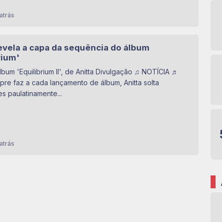
atrás
revela a capa da sequência do álbum
rium'
bum 'Equilibrium II', de Anitta Divulgação ♫ NOTÍCIA ♬
e faz a cada lançamento de álbum, Anitta solta
s paulatinamente...
atrás