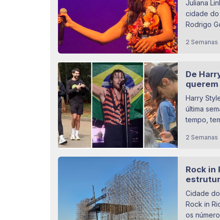
Juliana Li
cidade do 
Rodrigo Go
2 Semanas 
De Harry
querem 
Harry Styl
última se
tempo, tem
2 Semanas 
Rock in 
estrutur
Cidade do 
Rock in Ri
os números