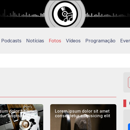
Podcasts
Notícias
Fotos
Vídeos
Programação
Eve
sum dolor sit amet
Lorem ipsum dolor sit amet
ur adipisicing elit
consectetur adipisicing elit