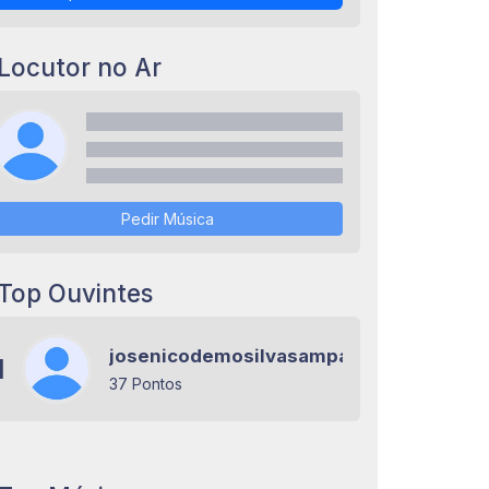
Locutor no Ar
Pedir Música
Top Ouvintes
josenicodemosilvasampaio
1
37 Pontos